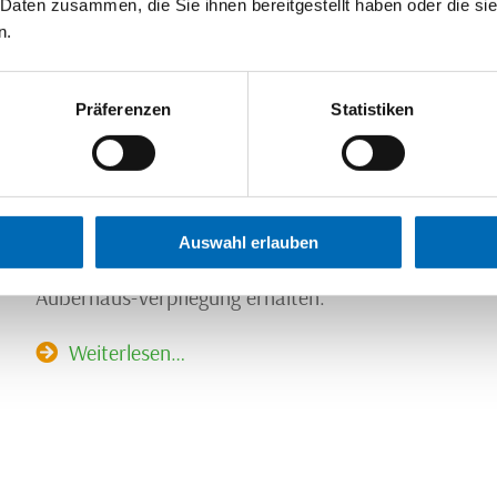
 Daten zusammen, die Sie ihnen bereitgestellt haben oder die s
n.
Präferenzen
Statistiken
01.09.2024
die erfolgreiche Re-Zertifizierung
Auswahl erlauben
Die nickut catering GmbH hat zum 11. Mal in Folge die
Außerhaus-Verpflegung erhalten.
Weiterlesen…