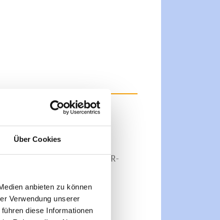
Über Cookies
nder Food Manufaktur im W!R-
sen.
 Medien anbieten zu können
hrer Verwendung unserer
 führen diese Informationen