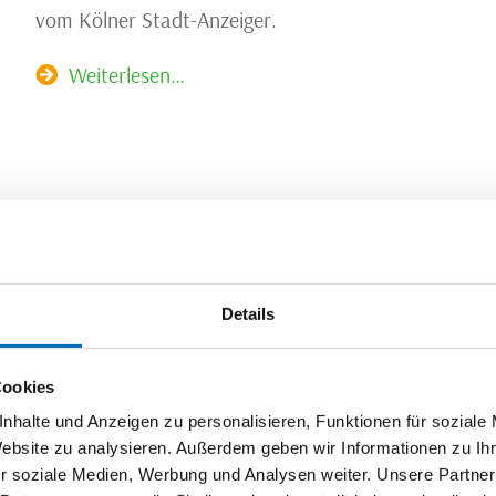
vom Kölner Stadt-Anzeiger.
Weiterlesen…
28.11.2024
ischländer im VR Bank-Magazin
Details
Vom Genussmarkt zur Stadionwurst: Die Bergischlä
Magazin der VR Bank eG Bergisch Gladbach-Leverku
Cookies
nhalte und Anzeigen zu personalisieren, Funktionen für soziale
Weiterlesen…
Website zu analysieren. Außerdem geben wir Informationen zu I
r soziale Medien, Werbung und Analysen weiter. Unsere Partner