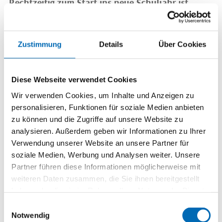
Rechtzeitig zum Start ins neue Schuljahr ist
unser Neubau fertig geworden.
Zustimmung
Details
Über Cookies
Diese Webseite verwendet Cookies
Wir verwenden Cookies, um Inhalte und Anzeigen zu
personalisieren, Funktionen für soziale Medien anbieten
zu können und die Zugriffe auf unsere Website zu
analysieren. Außerdem geben wir Informationen zu Ihrer
Verwendung unserer Website an unsere Partner für
soziale Medien, Werbung und Analysen weiter. Unsere
Partner führen diese Informationen möglicherweise mit
weiteren Daten zusammen, die Sie ihnen bereitgestellt
haben oder die sie im Rahmen Ihrer Nutzung der Dienste
Die Verspätung der Fertigstellung wurde im
gesammelt haben.
Einwilligungsauswahl
wesentlichen durch die Corona-Pandemie
Notwendig