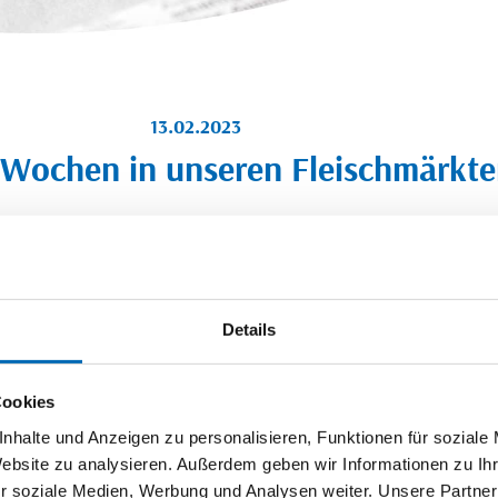
13.02.2023
 Wochen in unseren Fleischmärkt
smärkten in Leverkusen und Kürten vom 13. bis zum 
Jetzt wird es lecker Mer lade en zo unseren Kölsche
Genussmärkten in Leverkusen und Kürten. Entdeckt
Details
unsere Angebote für die jecken Tage inklusive pass
Cookies
-------
nhalte und Anzeigen zu personalisieren, Funktionen für soziale
Unsere "Kölschen" Angebote:
Website zu analysieren. Außerdem geben wir Informationen zu I
r soziale Medien, Werbung und Analysen weiter. Unsere Partner