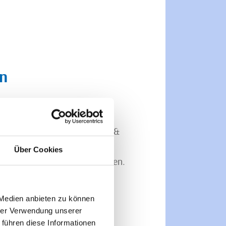
en
25.02.2023
n Wochen in unseren Fleisch- &
 vom 13. bis zum 25.02.2023
Über Cookies
ender Rezepte zum Selberkochen.
 Medien anbieten zu können
hrer Verwendung unserer
 führen diese Informationen