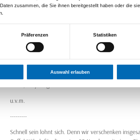
 Daten zusammen, die Sie ihnen bereitgestellt haben oder die s
Bierkutscher Kotelett (ca. 600g – 800g)
n.
nur 5,55 €/kg
Präferenzen
Statistiken
Rheinischer Sauerbraten
nur 9,99 €/kg
Kölsche Flönz (Blutwurst)
Auswahl erlauben
nur 0,77 €/100g
u.v.m.
---------
Schnell sein lohnt sich. Denn wir verschenken insge