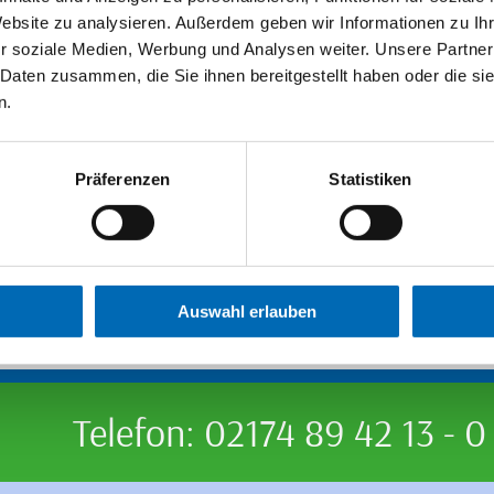
Website zu analysieren. Außerdem geben wir Informationen zu I
r soziale Medien, Werbung und Analysen weiter. Unsere Partner
 Daten zusammen, die Sie ihnen bereitgestellt haben oder die s
n.
27.03.2026
Wirtschaftsforum
Präferenzen
Statistiken
ür uns ist Regionalität das bessere Bio!“
Hier
finden Sie den ganzen Artikel.
Auswahl erlauben
Telefon: 02174 89 42 13 - 0