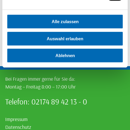
Gesundheitswert.
Ein Artikel des Bergischen Volksboten. Von Tim
Alle zulassen
Attenberger.
Auswahl erlauben
Artikel lesen
Ablehnen
Bei Fragen immer gerne für Sie da:
Montag – Freitag 8:00 – 17:00 Uhr
Telefon: 02174 89 42 13 - 0
Impressum
Datenschutz