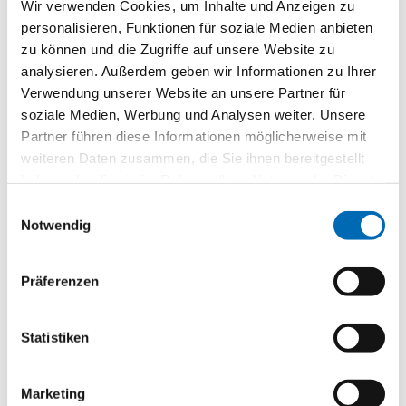
Wir verwenden Cookies, um Inhalte und Anzeigen zu
personalisieren, Funktionen für soziale Medien anbieten
zu können und die Zugriffe auf unsere Website zu
analysieren. Außerdem geben wir Informationen zu Ihrer
Verwendung unserer Website an unsere Partner für
soziale Medien, Werbung und Analysen weiter. Unsere
Partner führen diese Informationen möglicherweise mit
weiteren Daten zusammen, die Sie ihnen bereitgestellt
Einhaltung der Hygiene und Geschmack des
haben oder die sie im Rahmen Ihrer Nutzung der Dienste
gesammelt haben.
Essen getestet
Einwilligungsauswahl
Notwendig
Der Betrieb Uwe Nickut Catering &
Schulverpflegung aus Burscheid wurde nun mit dem
Präferenzen
Gütesiegel ausgezeichnet, das die Hochschule
Niederrhein vergibt. S&F übernimmt für diese den
Statistiken
gesamten Auswertungsprozess. Geprüft werden
dabei unter anderem die Einhaltung der Hygiene,
Marketing
der Geschmack des Essens und der