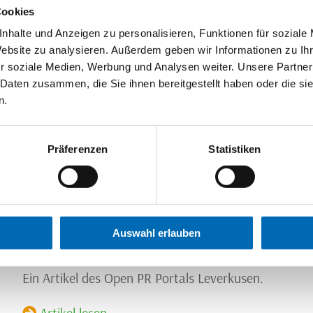
Cookies
nhalte und Anzeigen zu personalisieren, Funktionen für soziale
Website zu analysieren. Außerdem geben wir Informationen zu I
r soziale Medien, Werbung und Analysen weiter. Unsere Partner
05.06.2008
 Daten zusammen, die Sie ihnen bereitgestellt haben oder die s
ichtig Schwein haben“ bei der Qua
n.
Nickut
Präferenzen
Statistiken
Pünktlich zum Start der Fußball-Europameisterschaf
Nickut seinen Kunden mit neuen EM-Grillkörben zum
Service. Mit einer großen Auswahl an frischen Grills
Auswahl erlauben
erhalten die Kunden ein Rundum-Paket für ihre individ
Ein Artikel des Open PR Portals Leverkusen.
Artikel lesen