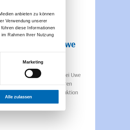
 Medien anbieten zu können
hrer Verwendung unserer
 führen diese Informationen
ie im Rahmen Ihrer Nutzung
litätsmetzgerei Uwe
Marketing
t bietet die Qualitätsmetzgerei Uwe
 Aktionspreis einen besonderen
pezialitäten aus eigener Produktion
Alle zulassen
uelle Grillparty.